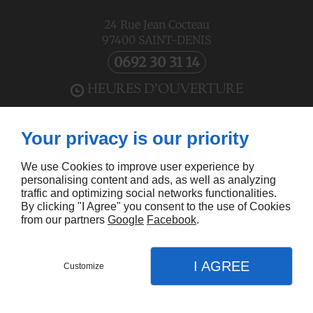
24 Rue Jean Cocteau
97400
SAINT-DENIS
0692 30 31 14
HEURES D'OUVERTURE
Lun - Jeu
08h30 – 17h
Your privacy is our priority
Ven
08h30 – 12h
Sam - Dim
Fermé
We use Cookies to improve user experience by
personalising content and ads, as well as analyzing
À PROPOS
traffic and optimizing social networks functionalities.
By clicking "I Agree" you consent to the use of Cookies
from our partners
Google
Facebook
.
Accueil
Mentions légales
Me contacter
Plan du site
SUIVEZ-NOUS
I AGREE
Customize